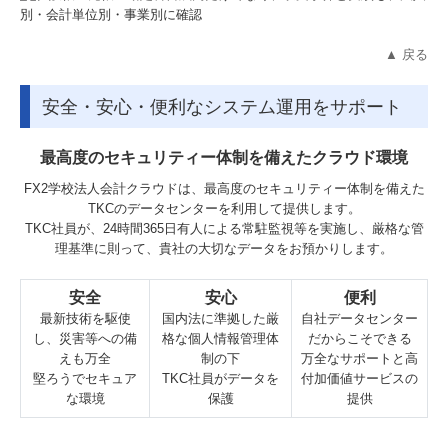
▲ 戻る
安全・安心・便利なシステム運用をサポート
最高度のセキュリティー体制を備えたクラウド環境
FX2学校法人会計クラウドは、最高度のセキュリティー体制を備えた
TKCのデータセンターを利用して提供します。
TKC社員が、24時間365日有人による常駐監視等を実施し、厳格な管
理基準に則って、貴社の大切なデータをお預かりします。
安全
安心
便利
最新技術を駆使
国内法に準拠した厳
自社データセンター
し、災害等への備
格な個人情報管理体
だからこそできる
えも万全
制の下
万全なサポートと高
堅ろうでセキュア
TKC社員がデータを
付加価値サービスの
な環境
保護
提供