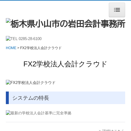
HOME
事務所案内
HOME
FX2学校法人会計クラウド
当事務所の特長
FX2学校法人会計クラウド
サービス案内
税理士をお探しの方へ
顧問契約のながれ
システムの特長
料金について
よくある質問
採用情報