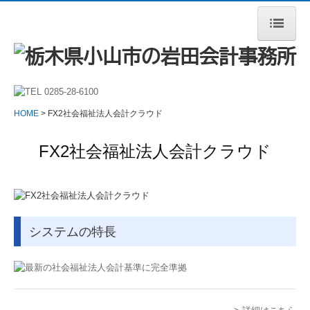
HOME
事務所案内
HOME
FX2社会福祉法人会計クラウド
当事務所の特長
FX2社会福祉法人会計クラウド
サービス案内
税理士をお探しの方へ
顧問契約のながれ
システムの特長
料金について
よくある質問
採用情報