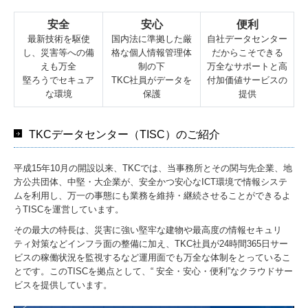
安全
安心
便利
最新技術を駆使
国内法に準拠した厳
自社データセンター
し、災害等への備
格な個人情報管理体
だからこそできる
えも万全
制の下
万全なサポートと高
堅ろうでセキュア
TKC社員がデータを
付加価値サービスの
な環境
保護
提供
TKCデータセンター（TISC）のご紹介
平成15年10月の開設以来、TKCでは、当事務所とその関与先企業、地
方公共団体、中堅・大企業が、安全かつ安心なICT環境で情報システ
ムを利用し、万一の事態にも業務を維持・継続させることができるよ
うTISCを運営しています。
その最大の特長は、災害に強い堅牢な建物や最高度の情報セキュリ
ティ対策などインフラ面の整備に加え、TKC社員が24時間365日サー
ビスの稼働状況を監視するなど運用面でも万全な体制をとっているこ
とです。このTISCを拠点として、“ 安全・安心・便利”なクラウドサー
ビスを提供しています。