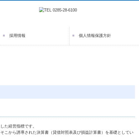
採用情報
個人情報保護方針
スタッフインタビュー
監査担当者の一日
キャリアアップ
福利厚生
録した経営指標です。
、そこから誘導された決算書（貸借対照表及び損益計算書）を基礎としてい