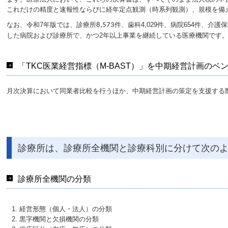
これだけの精度と速報性ならびに経年定点観測（時系列観測）、規模を備
なお、令和7年版では、診療所
件、歯科4,029件、病院654件、介
8,573
した病院および診療所で、かつ2年以上事業を継続している医療機関です
「TKC医業経営指標（M-BAST）」を中期経営計画の
月次決算において同業者比較を行うほか、中期経営計画の策定を支援する
診療所は、診療所全機関と診療科別に分けて次の
診療所全機関の分類
経営形態（個人・法人）の分類
黒字機関と欠損機関の分類