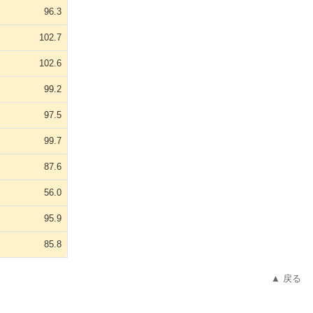
96.3
102.7
102.6
99.2
97.5
99.7
87.6
56.0
95.9
85.8
▲ 戻る