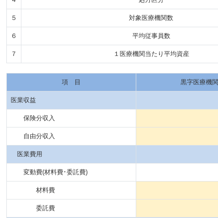
５
対象医療機関数
６
平均従事員数
７
１医療機関当たり平均資産
項 目
黒字医療機
医業収益
保険分収入
自由分収入
医業費用
変動費(材料費･委託費)
材料費
委託費