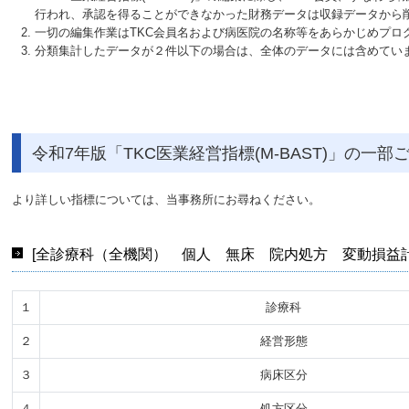
行われ、承認を得ることができなかった財務データは収録データから
一切の編集作業はTKC会員名および病医院の名称等をあらかじめプ
分類集計したデータが２件以下の場合は、全体のデータには含めてい
令和7年版「TKC医業経営指標(M-BAST)」の一部
より詳しい指標については、当事務所にお尋ねください。
[全診療科（全機関） 個人 無床 院内処方 変動損益計
１
診療科
２
経営形態
３
病床区分
４
処方区分