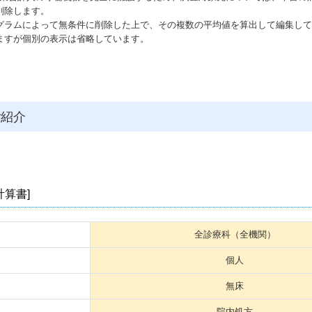
削除します。
ログラムによって無条件に削除した上で、その複数の平均値を算出して編集し
ますが個別の表示は省略しています。
ご紹介
算書]
全診療科（全機関）
個人
無床
院内処方