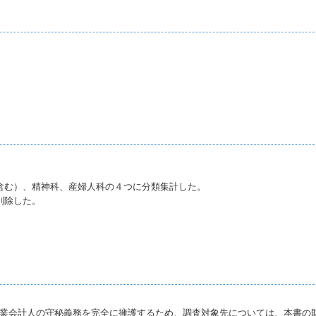
含む）、精神科、産婦人科の４つに分類集計した。
削除した。
なわち職業会計人の守秘義務を完全に擁護するため、調査対象先については、本書