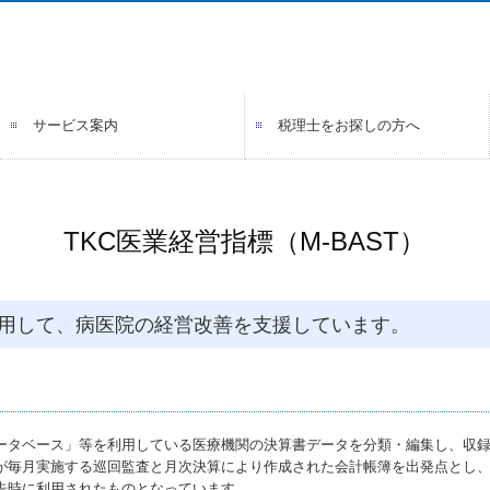
サービス案内
税理士をお探しの方へ
顧問契約のながれ
料金について
よくある質問
TKC医業経営指標（M-BAST）
を利用して、病医院の経営改善を支援しています。
ータベース」等を利用している医療機関の決算書データを分類・編集し、収
士が毎月実施する巡回監査と月次決算により作成された会計帳簿を出発点とし
告時に利用されたものとなっています。