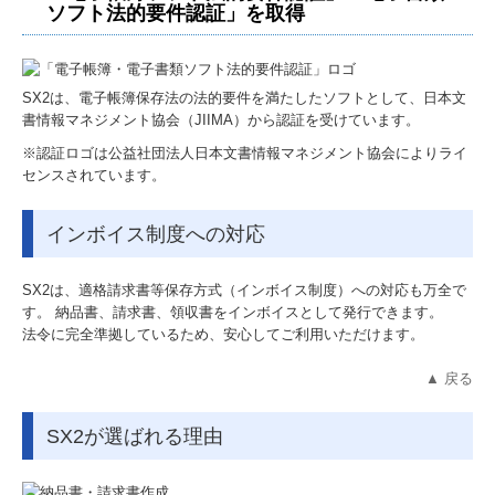
ソフト法的要件認証」を取得
スタッフインタビュー
監査担当者の一日
SX2は、電子帳簿保存法の法的要件を満たしたソフトとして、日本文
書情報マネジメント協会（JIIMA）から認証を受けています。
キャリアアップ
※認証ロゴは公益社団法人日本文書情報マネジメント協会によりライ
センスされています。
福利厚生
個人情報保護方針
インボイス制度への対応
SX2は、適格請求書等保存方式（インボイス制度）への対応も万全で
す。 納品書、請求書、領収書をインボイスとして発行できます。
法令に完全準拠しているため、安心してご利用いただけます。
▲ 戻る
SX2が選ばれる理由