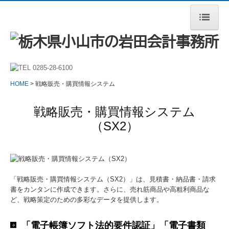
HOME
事務所案内
HOME
戦略販売・購買情報システム
当事務所の特長
戦略販売・購買情報システム
サービス案内
（SX2）
税理士をお探しの方へ
顧問契約のながれ
料金について
「戦略販売・購買情報システム（SX2）」は、見積書・納品書・請求
書をカンタンに作成できます。さらに、売れ筋商品や高粗利商品な
ど、戦略策定のための多彩なデータを提供します。
よくある質問
採用情報
「電子帳簿ソフト法的要件認証」「電子書類