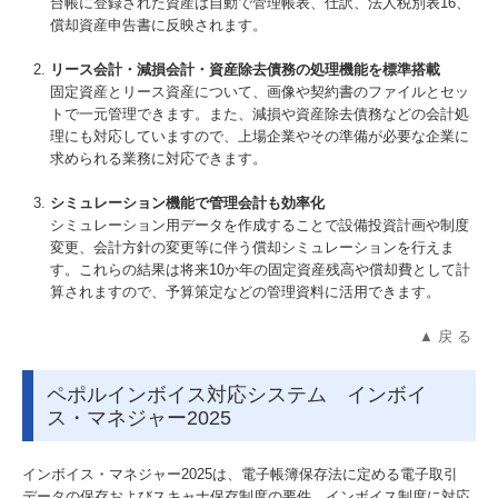
台帳に登録された資産は自動で管理帳表、仕訳、法人税別表16、
償却資産申告書に反映されます。
リース会計・減損会計・資産除去債務の処理機能を標準搭載
固定資産とリース資産について、画像や契約書のファイルとセッ
トで一元管理できます。また、減損や資産除去債務などの会計処
理にも対応していますので、上場企業やその準備が必要な企業に
求められる業務に対応できます。
シミュレーション機能で管理会計も効率化
シミュレーション用データを作成することで設備投資計画や制度
変更、会計方針の変更等に伴う償却シミュレーションを行えま
す。これらの結果は将来10か年の固定資産残高や償却費として計
算されますので、予算策定などの管理資料に活用できます。
▲ 戻 る
ペポルインボイス対応システム インボイ
ス・マネジャー2025
インボイス・マネジャー2025は、電子帳簿保存法に定める電子取引
データの保存およびスキャナ保存制度の要件、インボイス制度に対応