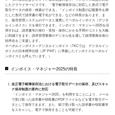
したクラウドサービスです。「電子帳簿保存法に対応した形式で電子
取引データの保存・検索ができる」「インボイス制度の記載要件を満
たした形式で請求書の電子化ができる」などの特長があります。ま
た、販売管理システムのデータと連携してペポルインボイス（デジタ
ルインボイス）※を発行できます。インボイス・マネジャー2025を活
用すれば、請求書等の発行・受領・保存にかかる手間やコストを大幅
に削減できます。請求管理業務のデジタル化を通して経理業務全体の
効率化をご支援します。
※ペポルインボイス＝デジタルインボイス（TKCでは、デジタルイン
ボイスの日本標準仕様（JP PINT）に準拠したインボイスをペポルイ
ンボイスとも呼んでいます。）
インボイス・マネジャー2025の特長
改正電子帳簿保存法における電子取引データの保存、及びスキャ
ナ保存制度の要件に対応
「インボイス・マネジャー2025」を利用することにより、メール
で受け取った請求書や領収書のPDFファイルなどを電子取引デー
タとして保存できます。また、紙で受け取った請求書や領収書等
をスキャンし、電子で保存することも可能です。