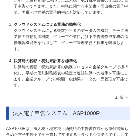
グループ通算制度に対応した法人税・地方税申告書の作成及び電
子申告ができます。また、税務に関する申請書・届出書の電子申
請、国税・地方税の電子納税にも対応しています。
クラウドシステムによる業務の効率化
クラウドシステムによる複数担当者のデータ入力機能、データ送
受信の自動制御機能、グループ企業における申告書作成業務の進
捗確認機能等を活用して、グループ管理業務の負担を軽減しま
す。
決算時の税額・税効果計算を標準化
決算時の税額・税効果計算の業務プロセスを企業グループで標準
化し、早期の個別財務諸表の確定と連結決算への着手を可能にし
ます。企業グループでの税額・税効果データの一元管理が可能で
す。
▲ 戻 る
法人電子申告システム ASP1000R
ASP1000Rは、法人税・地方税・消費税の申告書作成から添付書類も
含めた電子申告までを一貫して支援するクラウドシステムです。四半