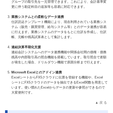
グループの取引先を一元管理できます。これにより、会計基準変
更に伴う勘定科目の追加等も容易に対応できます。
業務システムとの柔軟なデータ連携
仕訳読込テンプレート機能により、現在利用されている業務シス
テム（販売・購買管理、給与システム等）とのデータ連携が容易
に行えます。業務システムのデータをもとに仕訳を作成し、仕訳
帳、元帳や残高試算表として集計します。
連結決算早期化支援
連結会計システムへのデータ連携機能や関係会社間の債権・債務
残高や内部取引高の照合機能を搭載しています。取引照合で差額
が発生した場合、ドリルダウン機能で原因分析まで行えます。
Microsoft Excelとのアドイン連携
ExcelシートからFX5クラウドに伝票を登録する機能や、Excel
シートにFX5クラウドのデータを抽出できるExcel関数を用意して
います。使い慣れたExcelからデータの更新や参照ができるので
大変便利です。
▲ 戻 る