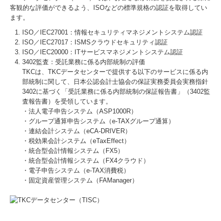
客観的な評価ができるよう、ISOなどの標準規格の認証を取得してい
ます。
ISO／IEC27001：情報セキュリティマネジメントシステム認証
ISO／IEC27017：ISMSクラウドセキュリティ認証
ISO／IEC20000：ITサービスマネジメントシステム認証
3402監査：受託業務に係る内部統制の評価
TKCは、TKCデータセンターで提供する以下のサービスに係る内
部統制に関して、日本公認会計士協会の保証実務委員会実務指針
3402に基づく「受託業務に係る内部統制の保証報告書」（3402監
査報告書）を受領しています。
・法人電子申告システム（ASP1000R）
・グループ通算申告システム（e-TAXグループ通算）
・連結会計システム（eCA-DRIVER）
・税効果会計システム（eTaxEffect）
・統合型会計情報システム（FX5）
・統合型会計情報システム（FX4クラウド）
・電子申告システム（e-TAX消費税）
・固定資産管理システム（FAManager）