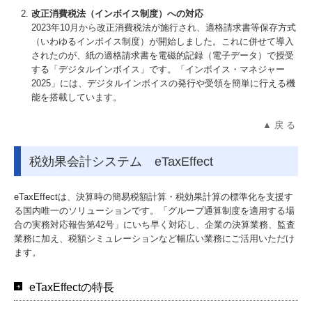
改正消費税法（インボイス制度）への対応
2023年10月から改正消費税法が施行され、適格請求書等保存方式
（いわゆるインボイス制度）が開始しました。これに併せて導入
されたのが、紙の適格請求書を電磁的記録（電子データ）で授受
する「デジタルインボイス」です。「インボイス・マネジャー
2025」には、デジタルインボイスの発行や受領を簡単に行える機
能を搭載しています。
▲ 戻 る
税効果会計システム eTaxEffect
eTaxEffectは、決算時の簡易税額計算・税効果計算の標準化を支援す
る国内唯一のソリューションです。「グループ通算制度を適用する場
合の実務対応報告第42号」にいち早く対応し、企業の決算業務、監査
業務に加え、税額シミュレーションなど幅広い業務にご活用いただけ
ます。
eTaxEffectの特長