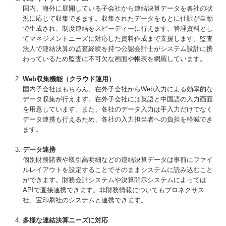
国内、海外に展開している子会社から連結決算データを各社の状
況に応じて収集できます。収集されたデータをもとに仕訳が自動
で生成され、制度連結をスピーディーに行えます。管理資料とし
てマネジメントニーズに対応した資料作成まで支援します。監査
法人で連結決算の監査経験を持つ公認会計士がシステム設計に携
わっているため監査に不可欠な画面や帳表を網羅しています。
Web収集機能（クラウド運用）
国内子会社はもちろん、在外子会社からWeb入力による効率的な
データ収集が行えます。在外子会社には英語と中国語の入力画面
を用意しています。また、各社のデータ入力は手入力だけでなく
データ連携も行えるため、各社の入力担当者への負担を軽減でき
ます。
データ連携
個別財務諸表や取引高明細などの連結決算データは事前にファイ
ルレイアウトを設定することでそのままシステムに読み込むこと
ができます。財務会計システムや決算開示システムによっては
APIで直接連携できます。非財務情報についてもプロネクサス
社、宝印刷社のシステムと連携できます。
多様な連結決算ニーズに対応