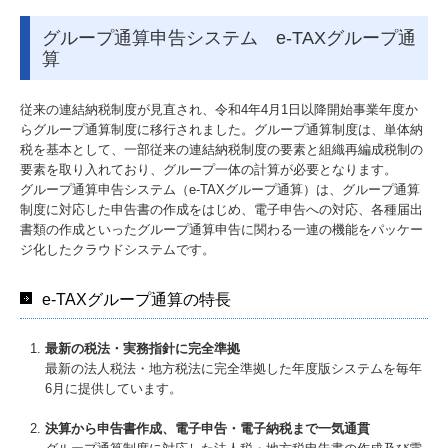
グループ通算申告システム e-TAXグループ通
算
従来の連結納税制度が見直され、令和4年4月1日以降開始事業年度か
らグループ通算制度に移行されました。グループ通算制度は、単体納
税を基本として、一部従来の連結納税制度の要素と組織再編成税制の
要素を取り入れており、グループ一体の計算が必要となります。
グループ通算申告システム（e-TAXグループ通算）は、グループ通算
制度に対応した申告書の作成をはじめ、電子申告への対応、各種届出
書類の作成といったグループ通算申告に関わる一連の機能をパッケー
ジ化したクラウドシステムです。
e-TAXグループ通算の特長
最新の税法・実務指針に完全準拠
最新の法人税法・地方税法に完全準拠した年度版システムを毎年
6月に提供しています。
決算から申告書作成、電子申告・電子納税まで一気通貫