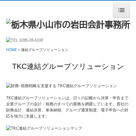
HOME
事務所案内
HOME
連結グループソリューション
当事務所の特長
TKC連結グループソリューション
サービス案内
税理士をお探しの方へ
顧問契約のながれ
TKC連結グループソリューションは、日々の記帳から決算・申告まで
企業グループの会計・税務のすべての業務を網羅しています。貴社の
料金について
財務会計、連結決算、単体納税、グループ通算制度、電子申告への対
応を強力に支援します。
よくある質問
採用情報