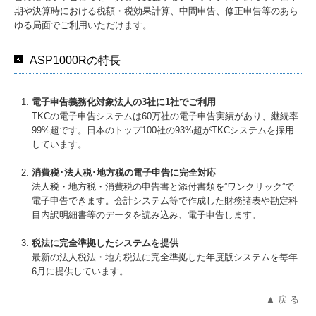
期や決算時における税額・税効果計算、中間申告、修正申告等のあら
ゆる局面でご利用いただけます。
ASP1000Rの特長
電子申告義務化対象法人の3社に1社でご利用
TKCの電子申告システムは60万社の電子申告実績があり、継続率
99%超です。日本のトップ100社の93%超がTKCシステムを採用
しています。
消費税･法人税･地方税の電子申告に完全対応
法人税・地方税・消費税の申告書と添付書類を”ワンクリック”で
電子申告できます。会計システム等で作成した財務諸表や勘定科
目内訳明細書等のデータを読み込み、電子申告します。
税法に完全準拠したシステムを提供
最新の法人税法・地方税法に完全準拠した年度版システムを毎年
6月に提供しています。
▲ 戻 る