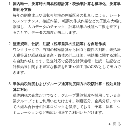
国内唯一、決算時の簡易税額計算・税効果計算を標準化、決算早
期化を支援
毎年の制度改正や回収可能性の判断区分の見直しによる、シート
のメンテナンス、検証作業、 帳票の作成作業などの工数を大幅に
削減し、入力データのチェック、計算結果の検証へ工数を投下す
ることで、データの精度が向上します。
監査資料、仕訳、注記（税率差異の注記等）を自動作成
ワンクリックで、当期の税額計算から回収可能性の判断、未払法
人税等及び繰延税金資産・負債の計上仕訳、税効果に関する注記
を自動作成します。監査対応で必要な計算過程・仕訳・注記など
計算結果に関する豊富な帳表をPDFや加工用のCSVとして出力で
きます。
単体納税制度およびグループ通算制度両方の税額計算・税効果計
算に対応
単体納税の企業だけでなく、グループ通算制度を採用している企
業グループでもご利用いただけます。制度区分、企業分類、すべ
ての組み合わせの計算ロジックを保持しており、予算、決算、シ
ミュレーションなど幅広い用途でご利用いただけます。
▲ 戻 る