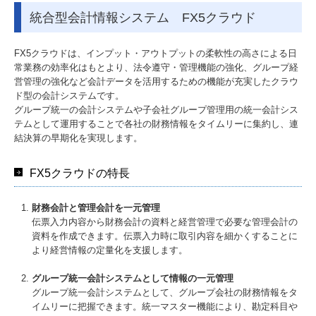
統合型会計情報システム FX5クラウド
FX5クラウドは、インプット・アウトプットの柔軟性の高さによる日
常業務の効率化はもとより、法令遵守・管理機能の強化、グループ経
営管理の強化など会計データを活用するための機能が充実したクラウ
ド型の会計システムです。
グループ統一の会計システムや子会社グループ管理用の統一会計シス
テムとして運用することで各社の財務情報をタイムリーに集約し、連
結決算の早期化を実現します。
FX5クラウドの特長
財務会計と管理会計を一元管理
伝票入力内容から財務会計の資料と経営管理で必要な管理会計の
資料を作成できます。伝票入力時に取引内容を細かくすることに
より経営情報の定量化を支援します。
グループ統一会計システムとして情報の一元管理
グループ統一会計システムとして、グループ会社の財務情報をタ
イムリーに把握できます。統一マスター機能により、勘定科目や