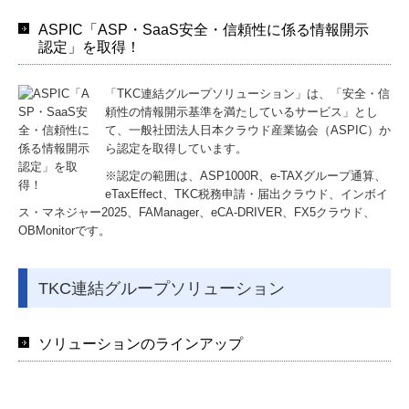
ASPIC「ASP・SaaS安全・信頼性に係る情報開示
スタッフインタビュー
認定」を取得！
監査担当者の一日
「TKC連結グループソリューション」は、「安全・信
キャリアアップ
頼性の情報開示基準を満たしているサービス」とし
て、一般社団法人日本クラウド産業協会（ASPIC）か
ら認定を取得しています。
福利厚生
※認定の範囲は、ASP1000R、e-TAXグループ通算、
個人情報保護方針
eTaxEffect、TKC税務申請・届出クラウド、インボイ
ス・マネジャー2025、FAManager、eCA-DRIVER、FX5クラウド、
OBMonitorです。
TKC連結グループソリューション
ソリューションのラインアップ