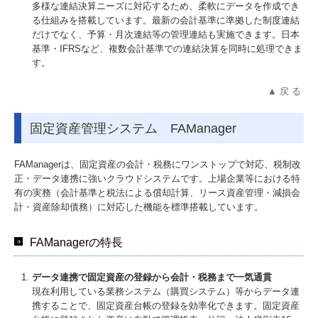
多様な連結決算ニーズに対応するため、柔軟にデータを作成でき
る仕組みを搭載しています。最新の会計基準に準拠した制度連結
だけでなく、予算・月次連結等の管理連結も実施できます。日本
基準・IFRSなど、複数会計基準での連結決算を同時に処理できま
す。
▲ 戻 る
固定資産管理システム FAManager
FAManagerは、固定資産の会計・税務にワンストップで対応、税制改
正・データ連携に強いクラウドシステムです。上場企業等における特
有の実務（会計基準と税法による償却計算、リース資産管理・減損会
計・資産除却債務）に対応した機能を標準搭載しています。
FAManagerの特長
データ連携で固定資産の登録から会計・税務まで一気通貫
現在利用している業務システム（購買システム）等からデータ連
携することで、固定資産台帳の登録を効率化できます。固定資産